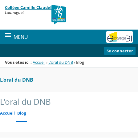
Panneau de gestion des cookies
Collège Camille Claudel
Menu de la rubrique
Contenu
Launaguet
MENU
Se connecter
Vous êtes ici :
Accueil
›
L'oral du DNB
›
Blog
L'oral du DNB
L'oral du DNB
Accueil
Blog