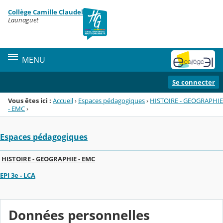
Panneau de gestion des cookies
Collège Camille Claudel
Menu de la rubrique
Contenu
Launaguet
MENU
Se connecter
Vous êtes ici :
Accueil
›
Espaces pédagogiques
›
HISTOIRE - GEOGRAPHIE
- EMC
›
Espaces pédagogiques
HISTOIRE - GEOGRAPHIE - EMC
EPI 3e - LCA
Données personnelles