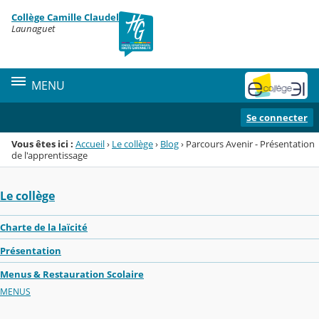
Panneau de gestion des cookies
Collège Camille Claudel
Menu de la rubrique
Contenu
Launaguet
MENU
Se connecter
Vous êtes ici :
Accueil
›
Le collège
›
Blog
›
Parcours Avenir - Présentation
de l'apprentissage
Le collège
Charte de la laïcité
Présentation
Menus & Restauration Scolaire
MENUS